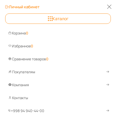
Личный кабинет
0
Каталог
Ташкент
Корзина
0
Задайте вопрос, ответим быстро!
Wh
Избранное
0
Сравнение товаров
0
Покупателям
Каталог
Аксессуары и комплектующие
Аксессуары для в
Тумбы для верстаков
Компания
Контакты
1
2
По умолчанию
+998 94 940-44-00