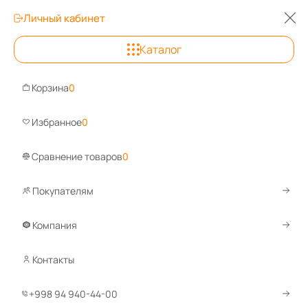
Личный кабинет
Каталог
Ташкент
Корзина
0
Задайте вопрос, ответи
Избранное
0
Сравнение товаров
0
Покупателям
Каталог
Производственная мебель
Тележки инструмента
Тележка TBP-10
Компания
Контакты
Срав
+998 94 940-44-00