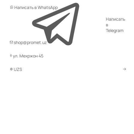
Гидравлическая тележка (рохля) SD-W (BF25, 2500 кг,
Написать в WhatsApp
1150x685 мм, PDP) СМАРТЛИФТ (SMARTLIFT)
(0)
Написать
в
4 688 000 сум
Telegram
УТОЧНИТЬ НАЛИЧИЕ / ЦЕНУ
shop@promet.uz
Код товара:
45204
ул. Мехржон 45
Гидравлическая тележка (рохля) SD-HL (HLT15, г/п 1500
вилы 1150x550 мм) СМАРТЛИФТ (SMARTLIFT)
UZS
(0)
11 198 000 сум
УТОЧНИТЬ НАЛИЧИЕ / ЦЕНУ
Код товара:
45200
Гидравлическая тележка (рохля) SD-W (BF25, 2500 кг,
1150x685 мм, RDP) СМАРТЛИФТ (SMARTLIFT)
(0)