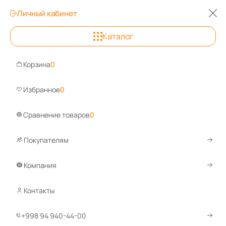
Личный кабинет
Каталог
Ташкент
Корзина
0
Задайте вопрос, ответ
Избранное
0
Сравнение товаров
0
Покупателям
Каталог
Оборудование для склада
Тележки для склада
Гидравлические тележки специал
Компания
Контакты
+998 94 940-44-00
Код товара:
45199