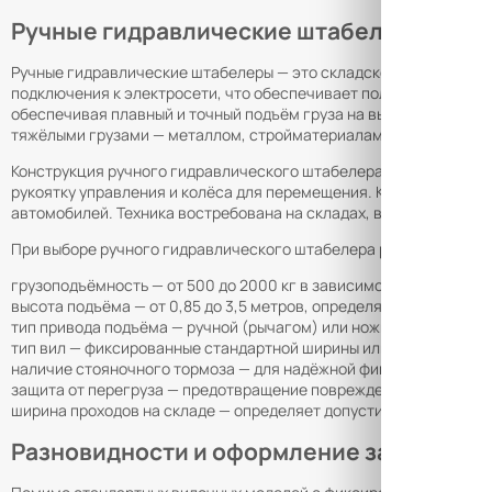
Ручные гидравлические штабелеры — на
Ручные гидравлические штабелеры — это складское оборудовани
подключения к электросети, что обеспечивает полную автономн
обеспечивая плавный и точный подъём груза на высоту до 3–3,5 
тяжёлыми грузами — металлом, стройматериалами, жидкостями 
Конструкция ручного гидравлического штабелера включает несу
рукоятку управления и колёса для перемещения. Компактные габа
автомобилей. Техника востребована на складах, в логистически
При выборе ручного гидравлического штабелера рекомендуется
грузоподъёмность — от 500 до 2000 кг в зависимости от массы
высота подъёма — от 0,85 до 3,5 метров, определяющая количес
тип привода подъёма — ручной (рычагом) или ножной (педалью),
тип вил — фиксированные стандартной ширины или раздвижные (
наличие стояночного тормоза — для надёжной фиксации штабел
защита от перегруза — предотвращение повреждений гидроузла
ширина проходов на складе — определяет допустимые габариты т
Разновидности и оформление заказа