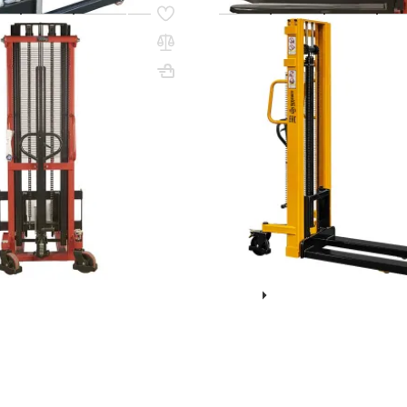
47
Код товара:
35829
равлический 1,0 т 3,0 м
Ручной гидравлический шта
 с раздвижными вилами
1530 (1500 кг; 3 м; фиксиро
вилы) СМАРТЛИФТ (SMARTLIF
Вес, кг: 282
(0)
0 сум
15 301 000 сум
ИТЬ НАЛИЧИЕ / ЦЕНУ
УТОЧНИТЬ НАЛИЧИЕ /
Показать ещё
1
2
3
4
кг
Рохли г/п 1000 кг
Лебедки автомобильные
Показать в