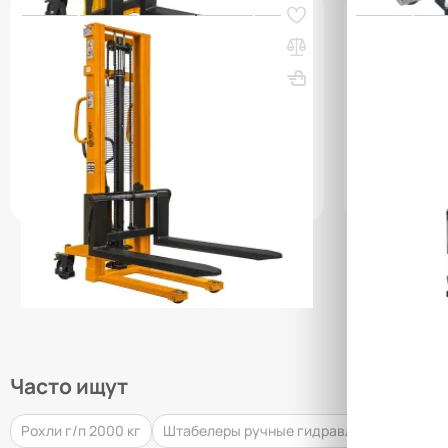
Код товара:
35820
Код товара:
362
Ручной гидравлический штабелер SDA
Штабелер гид
1030 (1000 кг; 3 м; вилы 300-850 мм)
TOR CTY-EH
СМАРТЛИФТ (SMARTLIFT)
Вес, кг: 285
Вес, кг: 304
(0)
(0)
17 435 00
14 201 000 сум
УТОЧНИТЬ НАЛИЧИЕ / ЦЕНУ
УТОЧН
Часто ищут
Рохли г/п 2000 кг
Штабелеры ручные гидравлические 2000 