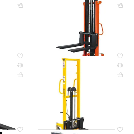
Вес, кг: 85
ВхШхГ, мм: 2034х770х1710
Вес, кг: 200
(0)
12 413 000 сум
 ЦЕНУ
УТОЧНИТЬ НАЛИЧИЕ / ЦЕНУ
Код товара:
78780
белер SDA
Ручной гидравлический штабелер SDJ
850 мм)
0516 (500 кг, 1,6 м, вилы 200-550 мм)
СМАРТЛИФТ (SMARTLIFT)
ВхШхГ, мм: 1920х1360х580
Вес, кг: 107
(0)
9 240 000 сум
q_257829
 ЦЕНУ
В КОРЗИНУ
Код товара:
36232