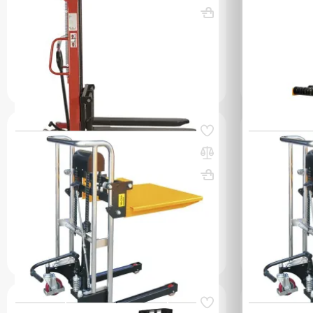
ВхШхГ, мм: 1830х715х1716
Вес, кг: 270
ВхШхГ, мм: 
(0)
(0)
16 584 000 сум
21 981 00
УТОЧНИТЬ НАЛИЧИЕ / ЦЕНУ
УТОЧН
Код товара:
36233
Код товара:
362
Штабелер гидравлический 0,4 т 1,3 м
Штабелер ги
TOR PJ4130 облегченный
TOR PJ4085 
Вес, кг: 88
Вес, кг: 80
(0)
(0)
14 004 000 сум
12 989 0
УТОЧНИТЬ НАЛИЧИЕ / ЦЕНУ
УТОЧН
Код товара:
36251
Код товара:
362