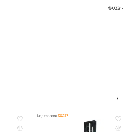
0
0
0
Войти в личный кабинет
UZS
ram
1
2
3
4
Код товара:
36237
 т 1,5 м
Штабелер гидравлический 1,0 т 1,6 м
TOR CTY-E с раздвижными вилами