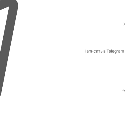
+998 94 940-44-00
+998 94 940-94-04
shop@promet.uz
Написать в Telegram
WhatsApp
Telegram
Скачать прайс
Заказать звонок