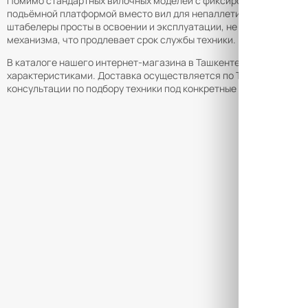
Помимо стандартных вилочных моделей с фиксированной ширино
подъёмной платформой вместо вил для непаллетированных грузов
штабелеры просты в освоении и эксплуатации, не требуют спец
механизма, что продлевает срок службы техники.
В каталоге нашего интернет-магазина в Ташкенте представлен
характеристиками. Доставка осуществляется по Ташкенте и в д
консультации по подбору техники под конкретные складские усл