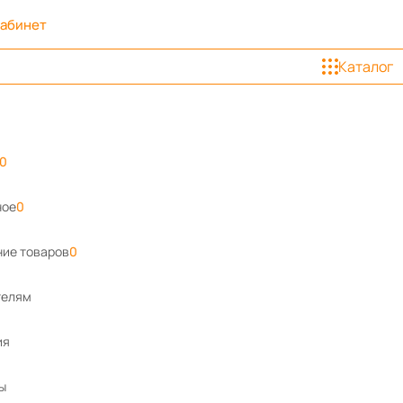
кабинет
Каталог
0
ное
0
ие товаров
0
телям
ия
ы