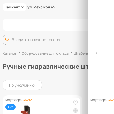
Ташкент
ул. Мехржон 45
Задай
Каталог
Оборудование для склада
Штабелеры
Ручные 
Ручные гидравлические штабелер
По умолчанию
Код товара:
36243
Код товара:
362
Хит
Штабелер гидравлический 1,0 т 2,5 м
Штабелер гид
TOR CTY-EH с раздвижными вилами
TOR PF4150R