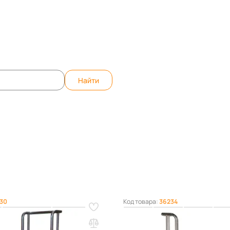
те вопрос, ответим быстро!
WhatsApp
Teleg
Найти
гидравлические штабелеры
ы
30
Код товара:
36234
равлический 0,4 т 1,5 м
Штабелер гидравлический 0,4
 для рулонов
TOR PJ4150 облегченный