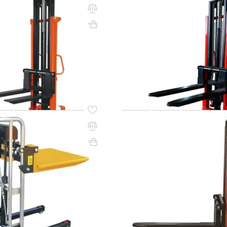
равлический 1,5 т 2,0 м
Штабелер гидравлический 2,0
 с раздвижными вилами
TOR CTY-EH с раздвижными 
580х715х1720
Вес, кг: 295
ВхШхГ, мм: 2040х715х1720
(0)
0 сум
25 980 000 сум
ИТЬ НАЛИЧИЕ / ЦЕНУ
УТОЧНИТЬ НАЛИЧИЕ /
35
Код товара:
36248
равлический 0,4 т 1,7 м
Штабелер гидравлический 2,0
облегченный
TOR CTY-EH с раздвижными 
Вес, кг: 305
(0)
00 сум
23 039 000 сум
ИТЬ НАЛИЧИЕ / ЦЕНУ
УТОЧНИТЬ НАЛИЧИЕ /