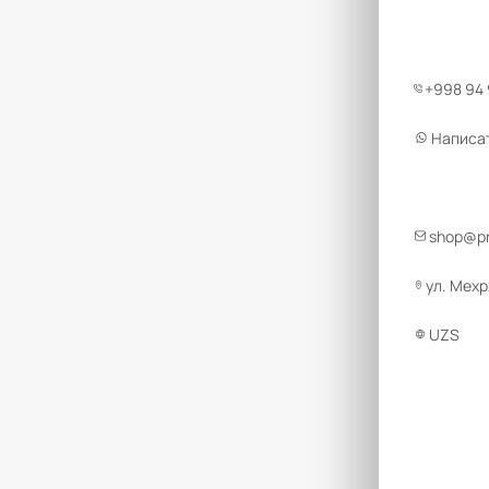
+998 94
Написа
shop@pr
ул. Мех
UZS