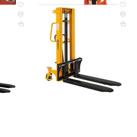
Код товара:
78781
белер SDA
Ручной гидравлический штабелер CTY-
ванные
E10-25 (1000 кг, 2,5 м, вилы 330-860 мм)
T)
СМАРТЛИФТ (SMARTLIFT)
ВхШхГ, мм: 1600х890
Вес, кг: 287
(0)
12 438 000 сум
q_257831
 ЦЕНУ
В КОРЗИНУ
се