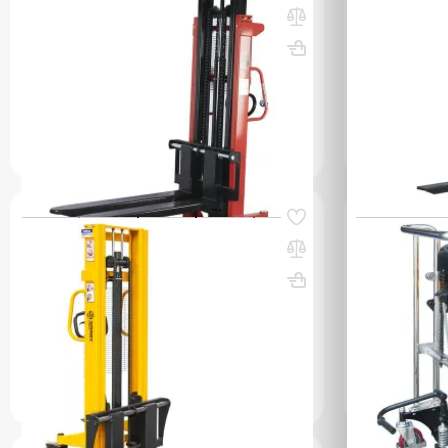
Штабелер гидравлический 2,0 т 2,5 м
Штабелер гид
TOR CTY-EH с раздвижными вилами
TOR CTY-EH
Вес, кг: 250
ВхШхГ, мм: 1
(0)
(0)
24 144 000 сум
19 277 00
УТОЧНИТЬ НАЛИЧИЕ / ЦЕНУ
УТОЧН
Код товара:
45094
Код товара:
362
Ручной гидравлический штабелер SDA
Штабелер гид
1525 (1500 кг; 2,5 м; вилы 300-850 мм)
TOR PJ4170 
СМАРТЛИФТ (SMARTLIFT)
Вес, кг: 98
Вес, кг: 290
(0)
(0)
17 824 0
15 472 000 сум
УТОЧНИТЬ НАЛИЧИЕ / ЦЕНУ
УТОЧН