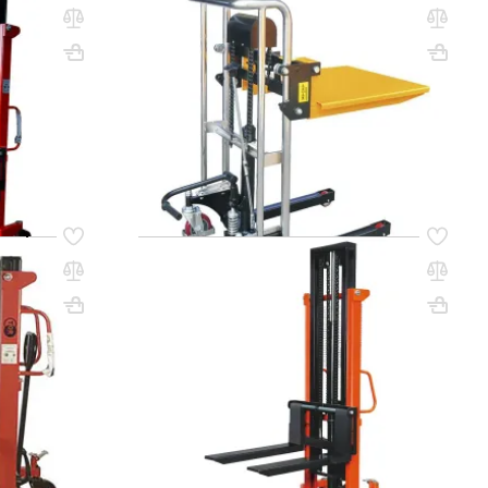
 т 3,0 м
Штабелер гидравлический 0,4 т 1,1 м
вилами
TOR PJ4110 облегченный
Вес, кг: 280
ВхШхГ, мм: 1310х590х1040
Вес, кг: 85
(0)
13 688 000 сум
 ЦЕНУ
УТОЧНИТЬ НАЛИЧИЕ / ЦЕНУ
Код товара:
36250
 т 2,0 м
Штабелер гидравлический 1,5 т 3,0 м
вилами
TOR CTY-EH с раздвижными вилами
Вес, кг: 355
(0)
22 196 000 сум
 ЦЕНУ
УТОЧНИТЬ НАЛИЧИЕ / ЦЕНУ