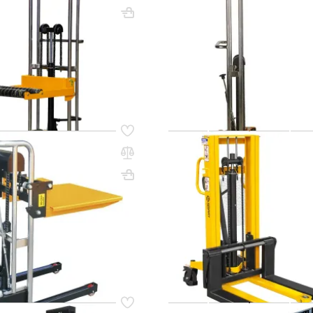
1720х630х780
Вес, кг: 85
ВхШхГ, мм: 1710х590х1040
(0)
0 сум
14 081 000 сум
ИТЬ НАЛИЧИЕ / ЦЕНУ
УТОЧНИТЬ НАЛИЧИЕ /
31
Код товара:
45093
дравлический 0,4 т 0,85 м
Ручной гидравлический шта
облегченный
1520 (1500 кг; 2 м; вилы 300-
СМАРТЛИФТ (SMARTLIFT)
Вес, кг: 274
(0)
00 сум
14 201 000 сум
ИТЬ НАЛИЧИЕ / ЦЕНУ
УТОЧНИТЬ НАЛИЧИЕ /
45
Код товара:
36249