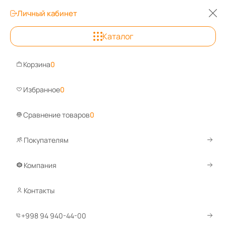
Личный кабинет
0
Каталог
Ташкент
+99
Корзина
0
Задайте вопрос, ответим быстро!
WhatsA
Избранное
0
Сравнение товаров
0
Покупателям
Каталог
Оборудование для склада
Штабелеры
Самоход
Самоходные электроштабелеры
Компания
Контакты
...
1
2
3
По умолчанию
+998 94 940-44-00