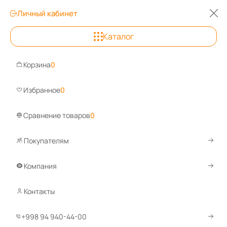
Личный кабинет
0
0
0
Каталог
Ташкент
+998 94 940-44-00
Корзина
0
Задайте вопрос, ответим быстро!
Избранное
0
WhatsApp
Telegram
Сравнение товаров
0
Покупателям
Каталог
Шкафы металлические
Шкафы для раздевалок
Компания
Шкафы для одежды ШРЭК
Контакты
Шкафы для одежды
+998 94 940-44-00
236 товаров