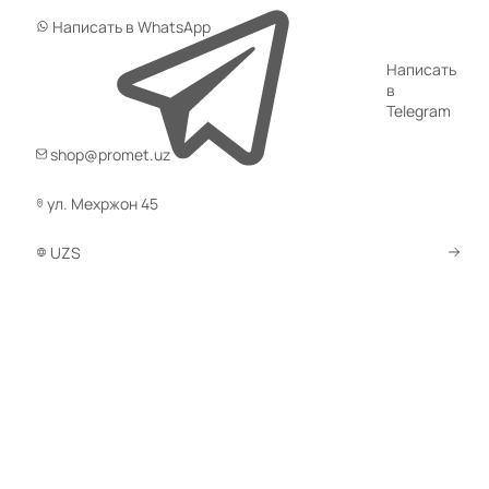
Шкафы для одежды двухсекционные
Написать в WhatsApp
149 товаров
Написать
Шкафы для раздевалки Практик
в
Telegram
125 товаров
shop@promet.uz
Шкафы для спецодежды
172 товара
ул. Мехржон 45
Шкафы для одежды ШРМ
33 товара
UZS
Гардеробные шкафы
215 товаров
Антивандальные шкафы (усиленные)
36 товаров
Медицинские шкафы для одежды
Комплектующие для раздевальных шкафов