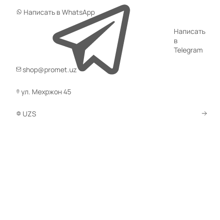
Написать в WhatsApp
Код товара:
68190
Код товара:
68187
Написать
Шкаф для 25
Шкаф для 24
в
противогазов ХПГ-25, с
противогазов ХПГ-24-
двумя дверьми
800, без двери
Telegram
(1500х870х380)
(1880x800x400)
(0)
(0)
shop@promet.uz
УТОЧНИТЬ НАЛИЧИЕ / ЦЕНУ
УТОЧНИТЬ НАЛИЧИЕ / ЦЕНУ
ул. Мехржон 45
Код товара:
68193
Код товара:
68212
UZS
Шкаф для 30
Тумба модульная для
противогазов ХПГ-30, с
шкафа на 20
двумя дверьми
противогазов
(1580х1270х380)
PROTECTING-20Т
(800х900х400)
(0)
(0)
УТОЧНИТЬ НАЛИЧИЕ / ЦЕНУ
УТОЧНИТЬ НАЛИЧИЕ / ЦЕНУ
Код товара:
68206
Код товара:
68165
Шкаф для 40
Шкаф для 4 противогазов