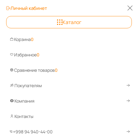
Личный кабинет
0
0
0
Каталог
Ташкент
+998 94 940-44-00
Корзина
0
Задайте вопрос, ответим быстро!
Избранное
0
WhatsApp
Telegram
Сравнение товаров
0
Покупателям
Каталог
Шкафы металлические
Шкафы для противогазов
Компания
Шкафы для противогазов
Контакты
+998 94 940-44-00
1
2
3
По умолчанию