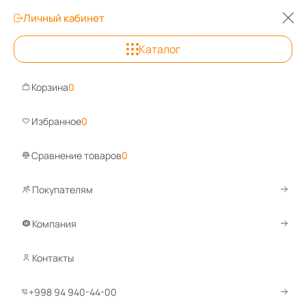
Личный кабинет
Каталог
Ташкент
Корзина
0
Задайте вопро
Избранное
0
Сравнение товаров
0
Покупателям
Каталог
Аксессуары и комплектующие
Аксессуары для с
Захваты монтажные для опалубки
Компания
Контакты
+998 94 940-44-00
Код товара:
67438